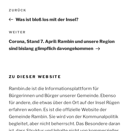
Beitragsnavigation
Vorheriger
ZURÜCK
Beitrag
Was ist bloß los mit der Insel?
Nächster
WEITER
Beitrag
Corona, Stand 7. April: Rambin und unsere Region
sind bislang glimpflich davongekommen
ZU DIESER WEBSITE
Rambin.de ist die Informationsplattform für
Bürgerinnen und Bürger unserer Gemeinde. Ebenso
für andere, die etwas über den Ort auf der Insel Rügen
erfahren wollen. Es ist die offizielle Website der
Gemeinde Rambin. Sie wird von der Kommunalpolitik
begleitet, aber nicht beherrscht. Das Besondere daran
ist, dass Struktur und Inhalte nicht von kommerzieller