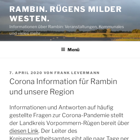
Zum
RAMBIN. RÜGENS MILDER
Inhalt
WESTEN.
springen
Informationen über Rambin: Veranstaltungen, Kommunales
und vieles mehr
Menü
VERÖFFENTLICHT
7. APRIL 2020
VON
FRANK LEVERMANN
AM
Corona Information für Rambin
und unsere Region
Informationen und Antworten auf häufig
gestellte Fragen zur Corona-Pandemie stellt
der Landkreis Vorpommern-Rügen bereit über
diesen Link
. Der Leiter des
Kreisgesundheitsamtes gibt alle paar Tage per