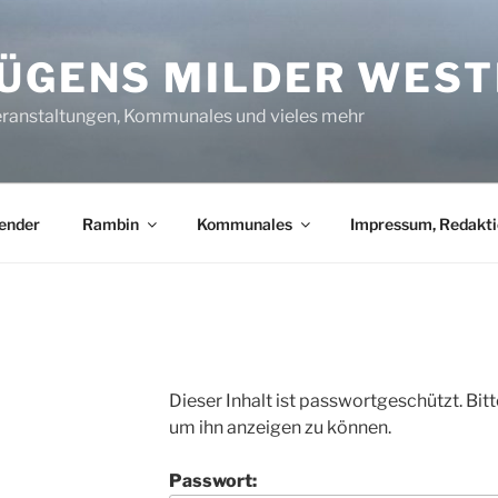
RÜGENS MILDER WEST
eranstaltungen, Kommunales und vieles mehr
ender
Rambin
Kommunales
Impressum, Redakti
Dieser Inhalt ist passwortgeschützt. Bit
um ihn anzeigen zu können.
Passwort: