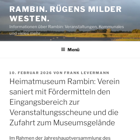
Zum
RAMBIN. RÜGENS MILDER
Inhalt
WESTEN.
springen
Informationen über Rambin: Veranstaltungen, Kommunales
und vieles mehr
Menü
VERÖFFENTLICHT
10. FEBRUAR 2026
VON
FRANK LEVERMANN
AM
Heimatmuseum Rambin: Verein
saniert mit Fördermitteln den
Eingangsbereich zur
Veranstaltungsscheune und die
Zufahrt zum Museumsgelände
Im Rahmen der Jahreshauptversammlung des