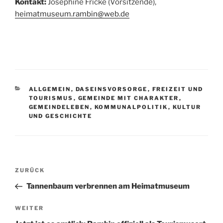
Kontakt:
Josephine Fricke (Vorsitzende),
heimatmuseum.rambin@web.de
KATEGORIEN
ALLGEMEIN
,
DASEINSVORSORGE
,
FREIZEIT UND
TOURISMUS
,
GEMEINDE MIT CHARAKTER
,
GEMEINDELEBEN
,
KOMMUNALPOLITIK
,
KULTUR
UND GESCHICHTE
Beitragsnavigation
Vorheriger
ZURÜCK
Beitrag
Tannenbaum verbrennen am Heimatmuseum
Nächster
WEITER
Beitrag