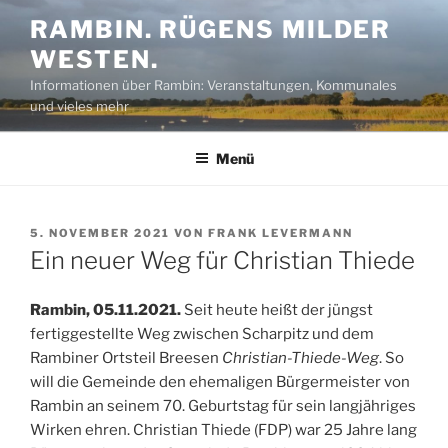
Zum
RAMBIN. RÜGENS MILDER
Inhalt
WESTEN.
springen
Informationen über Rambin: Veranstaltungen, Kommunales
und vieles mehr
Menü
VERÖFFENTLICHT
5. NOVEMBER 2021
VON
FRANK LEVERMANN
AM
Ein neuer Weg für Christian Thiede
Rambin, 05.11.2021.
Seit heute heißt der jüngst
fertiggestellte Weg zwischen Scharpitz und dem
Rambiner Ortsteil Breesen
Christian-Thiede-Weg
. So
will die Gemeinde den ehemaligen Bürgermeister von
Rambin an seinem 70. Geburtstag für sein langjähriges
Wirken ehren. Christian Thiede (FDP) war 25 Jahre lang