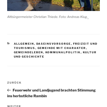
Altbürgermeister Christian Thiede. Foto: Andreas Klug.
KATEGORIEN
ALLGEMEIN
,
DASEINSVORSORGE
,
FREIZEIT UND
TOURISMUS
,
GEMEINDE MIT CHARAKTER
,
GEMEINDELEBEN
,
KOMMUNALPOLITIK
,
KULTUR
UND GESCHICHTE
Beitragsnavigation
Vorheriger
ZURÜCK
Beitrag
Feuerwehr und Landjugend brachten Stimmung
ins herbstliche Rambin
Nächster
WEITER