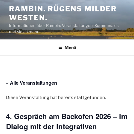
Zum
RAMBIN. RÜGENS MILDER
Inhalt
WESTEN.
springen
Informationen über Rambin: Veranstaltungen, Kommunales
und vieles mehr
Menü
« Alle Veranstaltungen
Diese Veranstaltung hat bereits stattgefunden.
4. Gespräch am Backofen 2026 – Im
Dialog mit der integrativen